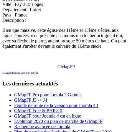
Ville :
Fay-aux-Loges
Département :
Loiret
Pays :
France
Description :
Bien que massive, cette église des 11ème et 13ème siècles, aux
lignes épurées, n'en présente pas moins un clocher octogonal qui,
avec sa flèche de pierre, atteint presque 50 mètres de haut. On peut
également s'arrêter devant le calvaire du 16ème siècle.
GMapFP
FaLang translation system by Faboba
Les dernières actualités
GMapFP Pro pour Joomla 3 Gratuit
GMapFP J3 -> J4
Feuille de route de la version pour Joomla 4 !
GMapFP Free & PHP 8.0
GMapFP pour Joomla 4 est en ligne
Evolution 2020 du plan de marche de GMapFP
Recherche avancée de Joomla
Plan de marche des évolutions de GMapFP sur 2019