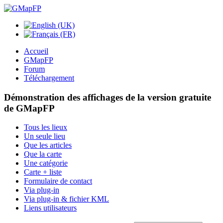
Accueil
GMapFP
Forum
Téléchargement
Démonstration des affichages de la version gratuite
de GMapFP
Tous les lieux
Un seule lieu
Que les articles
Que la carte
Une catégorie
Carte + liste
Formulaire de contact
Via plug-in
Via plug-in & fichier KML
Liens utilisateurs